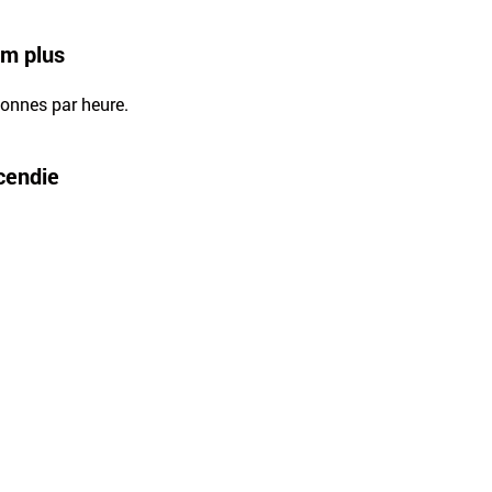
um plus
sonnes par heure.
ncendie